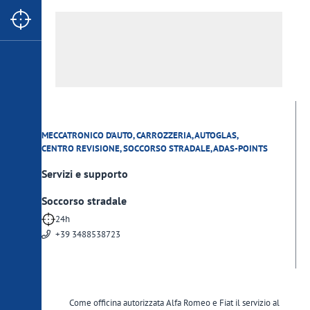
39020 Glorenza
0473 831566
autoservice.glurns
@
rolmail.net
www.autoservice-glurns.com
MECCATRONICO D'AUTO, CARROZZERIA, AUTOGLAS,
CENTRO REVISIONE, SOCCORSO STRADALE, ADAS-POINTS
Servizi e supporto
Soccorso stradale
24h
+39 3488538723
Come officina autorizzata Alfa Romeo e Fiat il servizio al