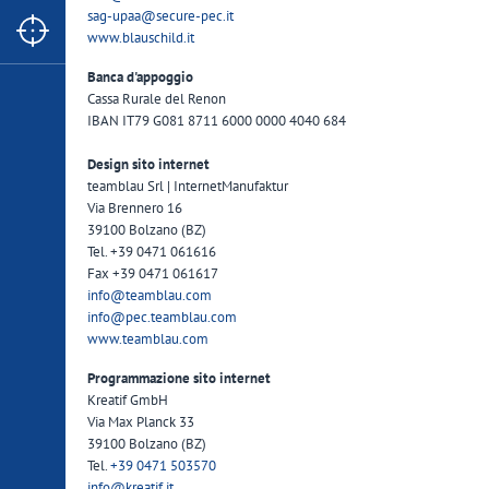
sag-upaa
@
secure-pec.it
www.blauschild.it
Banca d'appoggio
Cassa Rurale del Renon
IBAN IT79 G081 8711 6000 0000 4040 684
Design sito internet
teamblau Srl | InternetManufaktur
Via Brennero 16
39100 Bolzano (BZ)
Tel. +39 0471 061616
Fax +39 0471 061617
info
@
teamblau.com
info
@
pec.teamblau.com
www.teamblau.com
Programmazione sito internet
Kreatif GmbH
Via Max Planck 33
39100 Bolzano (BZ)
Tel.
+39 0471 503570
info
@
kreatif.it