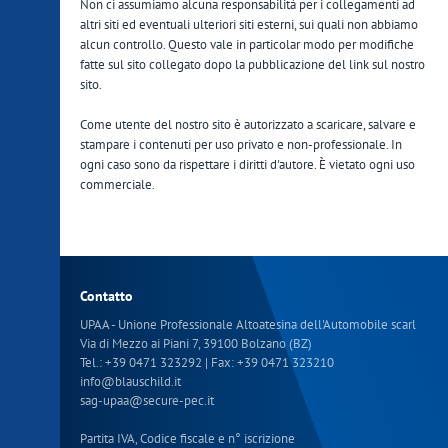
Non ci assumiamo alcuna responsabilità per i collegamenti ad
altri siti ed eventuali ulteriori siti esterni, sui quali non abbiamo
alcun controllo. Questo vale in particolar modo per modifiche
fatte sul sito collegato dopo la pubblicazione del link sul nostro
sito.
Come utente del nostro sito è autorizzato a scaricare, salvare e
stampare i contenuti per uso privato e non-professionale. In
ogni caso sono da rispettare i diritti d'autore. È vietato ogni uso
commerciale.
Contatto
UPAA - Unione Professionale Altoatesina dell'Automobile scarl
Via di Mezzo ai Piani 7, 39100 Bolzano (BZ)
Tel.:
+39 0471 323292
| Fax: +39 0471 323210
info
@
blauschild.it
sag-upaa
@
secure-pec.it
Partita IVA, Codice fiscale e n° iscrizione