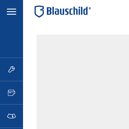
iù
(0)