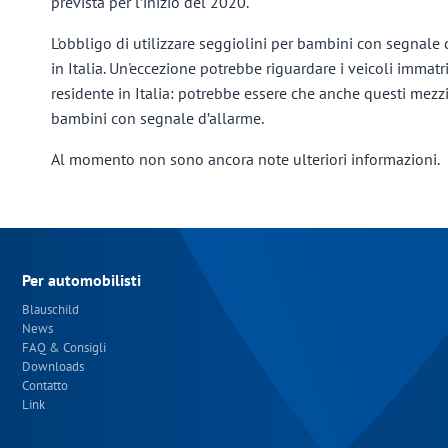
prevista per l’inizio del 2020.
L'obbligo di utilizzare seggiolini per bambini con segnale d
in Italia. Un'eccezione potrebbe riguardare i veicoli immatri
residente in Italia: potrebbe essere che anche questi mezz
bambini con segnale d’allarme.
Al momento non sono ancora note ulteriori informazioni.
Per automobilisti
Blauschild
News
FAQ & Consigli
Downloads
Contatto
Link