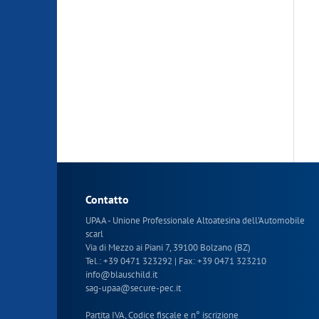
Contatto
UPAA - Unione Professionale Altoatesina dell'Automobile
scarl
Via di Mezzo ai Piani 7, 39100 Bolzano (BZ)
Tel.:
+39 0471 323292
| Fax: +39 0471 323210
info
@
blauschild.it
sag-upaa
@
secure-pec.it
Partita IVA, Codice fiscale e n° iscrizione