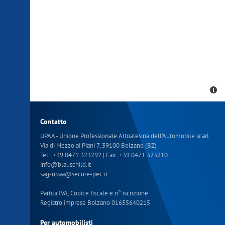
Contatto
UPAA - Unione Professionale Altoatesina dell'Automobile scarl
Via di Mezzo ai Piani 7, 39100 Bolzano (BZ)
Tel.:
+39 0471 323292
| Fax: +39 0471 323210
info
@
blauschild.it
sag-upaa
@
secure-pec.it
Partita IVA, Codice fiscale e n° iscrizione
Registro imprese Bolzano 01655640215
Per automobilisti