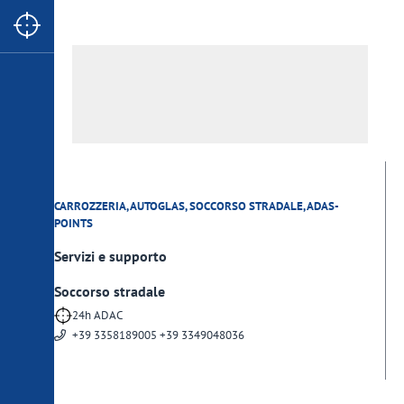
Zona Produttiva 31 - Vezzano
39028 Silandro
0473 742061
info
@
wetha.it
www.wetha.it
CARROZZERIA, AUTOGLAS, SOCCORSO STRADALE, ADAS-
POINTS
Servizi e supporto
Soccorso stradale
24h ADAC
+39 3358189005 +39 3349048036