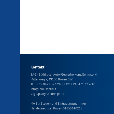
Kontakt
SAG - Südtiroler Auto-Gewerbe Kons.Gen.m.b.H.
Mitterweg 7, 39100 Bozen (BZ)
Tel.:
+39 0471 323292
| Fax: +39 0471 323210
info
@
blauschild.it
sag-upaa
@
secure-pec.it
MwSt.-, Steuer- und Eintragungsnummer
Handelsregister Bozen 01655640215