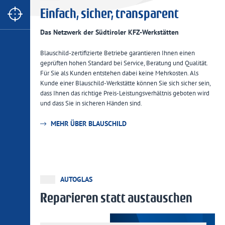
Einfach, sicher, transparent
Das Netzwerk der Südtiroler KFZ-Werkstätten
Blauschild-zertifizierte Betriebe garantieren Ihnen einen
geprüften hohen Standard bei Service, Beratung und Qualität.
Für Sie als Kunden entstehen dabei keine Mehrkosten. Als
Kunde einer Blauschild-Werkstätte können Sie sich sicher sein,
dass Ihnen das richtige Preis-Leistungsverhältnis geboten wird
und dass Sie in sicheren Händen sind.
MEHR ÜBER BLAUSCHILD
AUTOGLAS
KAROSSERIE-TECHNIKER
KAROSSERIE-TECHNIKER
KFZ MECHATRONIKER
KFZ-MECHATRONIKER
Reparieren statt austauschen
Klartext Autoversicherung
Unfallbericht - Schadensanzeige
Gute Reifen für ihre Sicherheit
Urlaubsfit? Auto gecheckt?