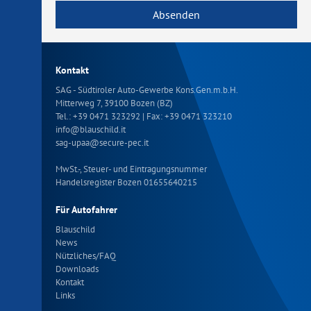
Absenden
Kontakt
SAG - Südtiroler Auto-Gewerbe Kons.Gen.m.b.H.
Mitterweg 7, 39100 Bozen (BZ)
Tel.:
+39 0471 323292
| Fax: +39 0471 323210
info
@
blauschild.it
sag-upaa
@
secure-pec.it
MwSt.-, Steuer- und Eintragungsnummer
Handelsregister Bozen 01655640215
Für Autofahrer
Blauschild
News
Nützliches/FAQ
Downloads
Kontakt
Links