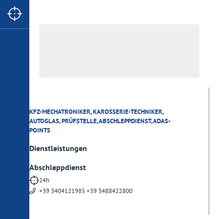
Max-Valier-Str. 2
39020 Glurns
0473 831447
info
@
ford-sagmeister.com
www.ford-sagmeister.com
KFZ-MECHATRONIKER, KAROSSERIE-TECHNIKER,
AUTOGLAS, PRÜFSTELLE, ABSCHLEPPDIENST, ADAS-
POINTS
Dienstleistungen
Abschleppdienst
24h
+39 3404121985 +39 3488422800