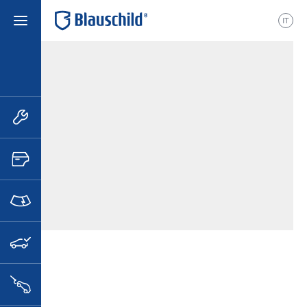
IT
etrieb
Auto Sagmeister