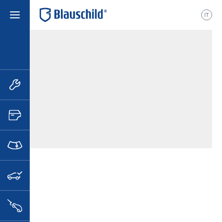
IT
etrieb
Autoservice Daldoss des
Daldoss Werner