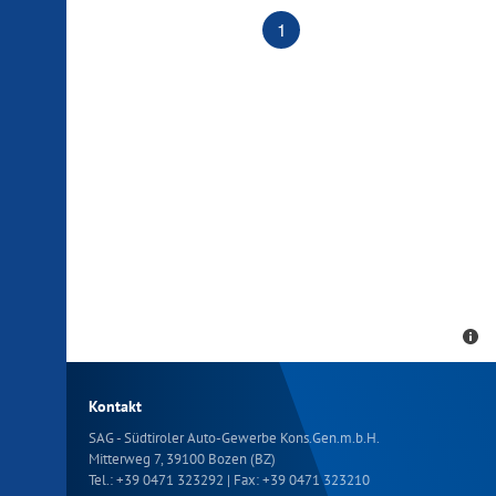
1
Kontakt
SAG - Südtiroler Auto-Gewerbe Kons.Gen.m.b.H.
Mitterweg 7, 39100 Bozen (BZ)
Tel.:
+39 0471 323292
| Fax: +39 0471 323210