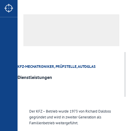
Handwerkerzone 1
39040 Aldein
0471 886652
autoservicedaldoss
@
hotmail.de
www.autoservicedaldoss.it
KFZ-MECHATRONIKER, PRÜFSTELLE, AUTOGLAS
Dienstleistungen
Der KFZ – Betrieb wurde 1973 von Richard Daldoss
gegründet und wird in zweiter Generation als
Familienbetrieb weitergeführt.